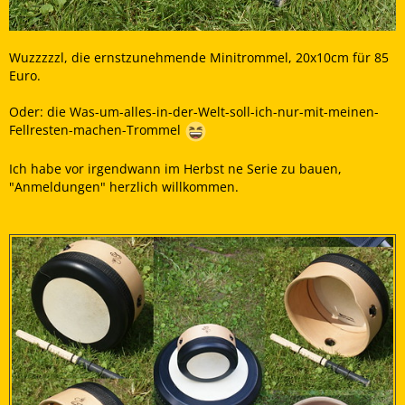
Wuzzzzzl, die ernstzunehmende Minitrommel, 20x10cm für 85
Euro.
Oder: die Was-um-alles-in-der-Welt-soll-ich-nur-mit-meinen-
Fellresten-machen-Trommel
Ich habe vor irgendwann im Herbst ne Serie zu bauen,
"Anmeldungen" herzlich willkommen.