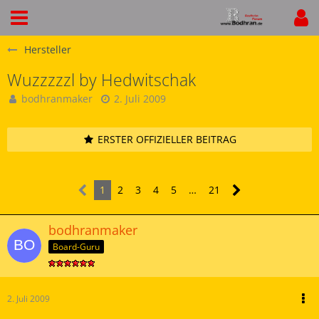
Hersteller
Wuzzzzzl by Hedwitschak
bodhranmaker
2. Juli 2009
ERSTER OFFIZIELLER BEITRAG
1
2
3
4
5
…
21
bodhranmaker
Board-Guru
2. Juli 2009