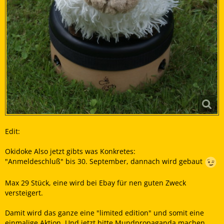
Edit:
Okidoke Also jetzt gibts was Konkretes:
"Anmeldeschluß" bis 30. September, dannach wird gebaut
Max 29 Stück, eine wird bei Ebay für nen guten Zweck
versteigert.
Damit wird das ganze eine "limited edition" und somit eine
einmalige Aktion. Und jetzt bitte Mundpropaganda machen,