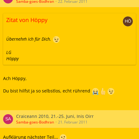
Samba-goes-Bodhran
22. Februar 2011
Zitat von Höppy
Übernehm´ ich für Dich.
LG
Höppy
Ach Höppy,
Du bist hilfst ja so selbstlos, echt rührend
Craiceann 2010, 21.-25. Juni, Inis Oirr
Samba-goes-Bodhran
21. Februar 2011
Aufklärung nächster Teil...