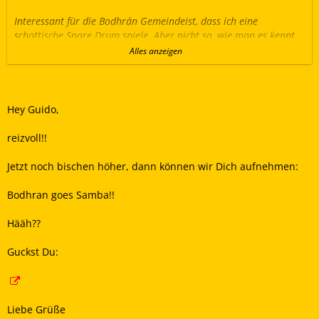
Interessant für die Bodhrán Gemeindeist, dass ich eine
schottische Snare Drum spiele. Aber nicht so, wie man es kennt,
sondern wie eine Bodhrán. Also Snare auf dem Schoß und nur
Alles anzeigen
mit einem Stick!
Viel Spaß beim Anhören und Ansehen
Euer Guido
Hey Guido,
reizvoll!!
Jetzt noch bischen höher, dann können wir Dich aufnehmen:
Bodhran goes Samba!!
Hääh??
Guckst Du:
Liebe Grüße