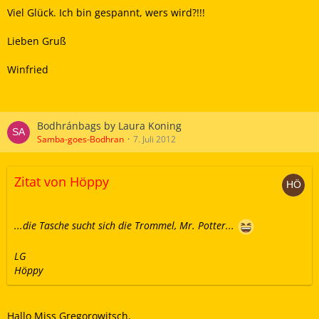
Viel Glück. Ich bin gespannt, wers wird?!!!
Lieben Gruß
Winfried
Bodhránbags by Laura Koning
Samba-goes-Bodhran
7. Juli 2012
Zitat von Höppy
...die Tasche sucht sich die Trommel, Mr. Potter...
LG
Höppy
Hallo Miss Gregorowitsch,