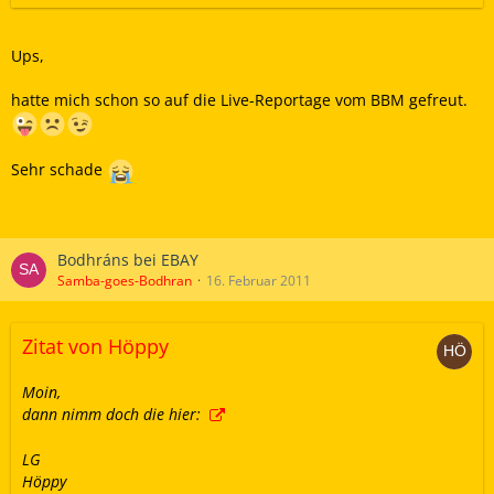
Gruß
Ups,
Guido
hatte mich schon so auf die Live-Reportage vom BBM gefreut.
Sehr schade
Bodhráns bei EBAY
Samba-goes-Bodhran
16. Februar 2011
Zitat von Höppy
Moin,
dann nimm doch die hier:
LG
Höppy