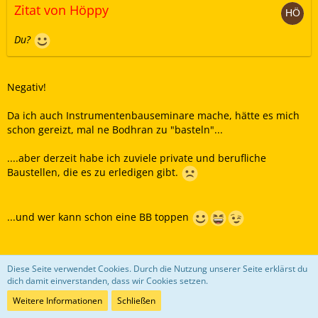
Zitat von Höppy
Du?
Negativ!
Da ich auch Instrumentenbauseminare mache, hätte es mich
schon gereizt, mal ne Bodhran zu "basteln"...
....aber derzeit habe ich zuviele private und berufliche
Baustellen, die es zu erledigen gibt.
...und wer kann schon eine BB toppen
P.S. Die O'Kane ist für 215,26 € durch (180 £).
Diese Seite verwendet Cookies. Durch die Nutzung unserer Seite erklärst du
dich damit einverstanden, dass wir Cookies setzen.
Weitere Informationen
Schließen
Bodhráns bei EBAY