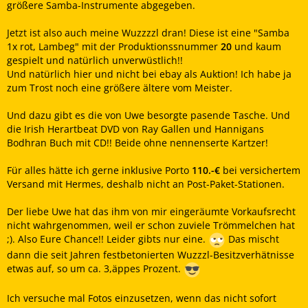
größere Samba-Instrumente abgegeben.
Jetzt ist also auch meine Wuzzzzl dran! Diese ist eine "Samba
1x rot, Lambeg" mit der Produktionssnummer
20
und kaum
gespielt und natürlich unverwüstlich!!
Und natürlich hier und nicht bei ebay als Auktion! Ich habe ja
zum Trost noch eine größere ältere vom Meister.
Und dazu gibt es die von Uwe besorgte pasende Tasche. Und
die Irish Herartbeat DVD von Ray Gallen und Hannigans
Bodhran Buch mit CD!! Beide ohne nennenserte Kartzer!
Für alles hätte ich gerne inklusive Porto
110.-€
bei versichertem
Versand mit Hermes, deshalb nicht an Post-Paket-Stationen.
Der liebe Uwe hat das ihm von mir eingeräumte Vorkaufsrecht
nicht wahrgenommen, weil er schon zuviele Trömmelchen hat
;). Also Eure Chance!! Leider gibts nur eine.
Das mischt
dann die seit Jahren festbetonierten Wuzzzl-Besitzverhätnisse
etwas auf, so um ca. 3,äppes Prozent.
Ich versuche mal Fotos einzusetzen, wenn das nicht sofort