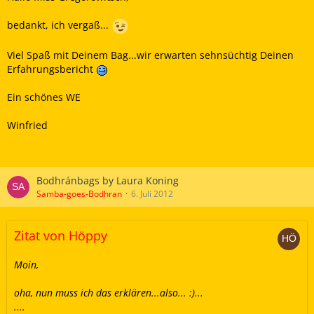
bedankt, ich vergaß...
Viel Spaß mit Deinem Bag...wir erwarten sehnsüchtig Deinen
Erfahrungsbericht
Ein schönes WE
Winfried
Bodhránbags by Laura Koning
Samba-goes-Bodhran
6. Juli 2012
Zitat von Höppy
Moin,
oha, nun muss ich das erklären...also... :)...
....