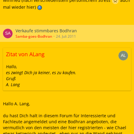
Winfried (nach verschiedenstem persönlichem Stress
auch
mal wieder hier)
Verkaufe stimmbares Bodhran
Samba-goes-Bodhran
24. Juli 2011
Zitat von ALang
Hallo,
es zwingt Dich ja keiner, es zu kaufen.
Gruß
A. Lang
Hallo A. Lang,
du hast Dich halt in diesem Forum für Interessierte und
Fachleute angemeldet und eine Bodhran angeboten, die
vermutlich von den meisten der hier registrierten - wie Chael
etwas ketzerisch andeutet - eben nur an die Wand gehängt