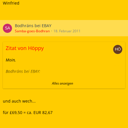
Winfried
Bodhráns bei EBAY
Samba-goes-Bodhran
18. Februar 2011
Zitat von Höppy
Moin,
Bodhráns bei EBAY:
......
Alles anzeigen
eine Brendan White
...
und auch wech...
Höppy
für £69,50 = ca. EUR 82,67