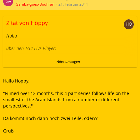
Samba-goes-Bodhran
21. Februar 2011
Zitat von Höppy
Huhu,
über den TG4 Live Player:
Teil 1:
Alles anzeigen
Teil 2:
Hallo Höppy,
Grüßchen
die Höppy
"Filmed over 12 months, this 4 part series follows life on the
smallest of the Aran Islands from a number of different
perspectives."
Da kommt noch dann noch zwei Teile, oder??
Gruß