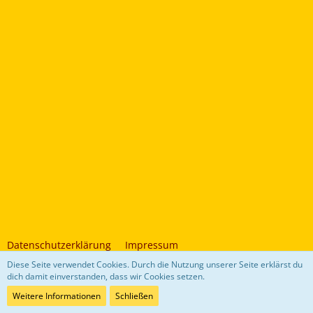
Datenschutzerklärung
Impressum
Diese Seite verwendet Cookies. Durch die Nutzung unserer Seite erklärst du
dich damit einverstanden, dass wir Cookies setzen.
Community-Software:
WoltLab Suite™ 5.4.34
Weitere Informationen
Schließen